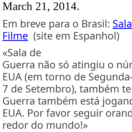
March 21, 2014.
Em breve
para
o
Brasil:
Sal
Filme
(
site
em
E
spanhol)
«Sala
de
G
uerra
não
só
atingiu
o
nú
EUA
(
em torno
de S
egunda-
7
de
S
etembro
),
também
t
G
uerra
também
está
jogan
EUA.
Por favor
seguir
oran
redor
do
mundo
!»