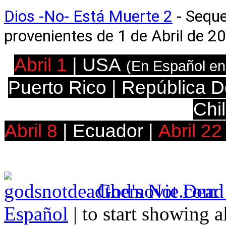
Dios -No- Está Muerte 2
- Seque
provenientes de 1 de Abril de 20
Abril 1
| USA
(En Español en
Puerto Rico | República D
Chil
Abril 8
| Ecuador |
Abril 2
God's Not Dead 
Español
| to start showing a