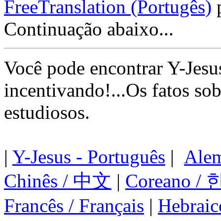
FreeTranslation (Portugês)
p
Continuação abaixo...
Você pode encontrar Y-Jesus
incentivando!...Os fatos so
estudiosos.
|
Y-Jesus - Português
|
Alem
Chinês / 中文
|
Coreano 
Francês / Français
|