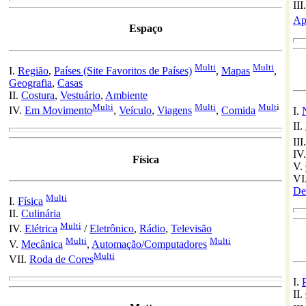
III
Ap
Espaço
Multi
Multi
I.
Região
,
Países (Site Favoritos de Países)
,
Mapas
,
Geografia
,
Casas
II.
Costura
,
Vestuário
,
Ambiente
Multi
Multi
Mult
i
IV.
Em Movimento
,
Veículo
,
Viagens
,
Comida
I.
II.
III
IV
Física
V.
VI
De
Multi
I.
Física
II.
Culinária
Multi
IV.
Elétrica
/
Eletrônico
,
Rádio
,
Televisão
Multi
Multi
V.
Mecânica
,
Automação/Computadores
Multi
VII.
Roda de Cores
I.
II.