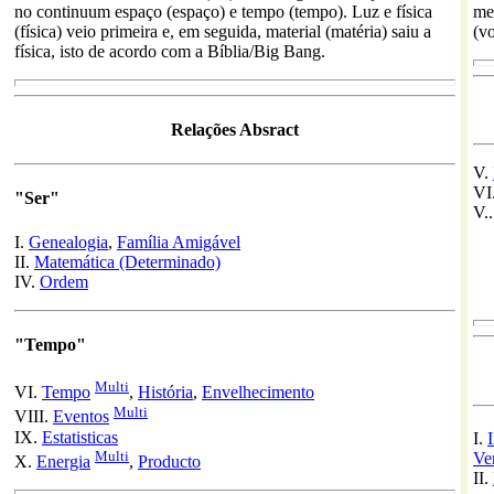
no continuum espaço (espaço) e tempo (tempo). Luz e física
men
(física) veio primeira e, em seguida, material (matéria) saiu a
(vo
física, isto de acordo com a Bíblia/Big Bang.
Relações Absract
V.
VI
"Ser"
V.
I.
Genealogia
,
Família Amigável
II.
Matemática (Determinado)
IV.
Ordem
"Tempo"
Multi
VI.
Tempo
,
História
,
Envelhecimento
Multi
VIII.
Eventos
IX.
Estatisticas
I.
Multi
Ve
X.
Energia
,
Producto
II.