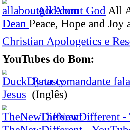
All About God
All 
Dean
Peace, Hope and Joy a
Christian Apologetics e Res
YouTubes do Bom:
Pato comandante fala 
Jesus
(Inglês)
TheNewDifferent - 
TheNewDifferent - YouTub