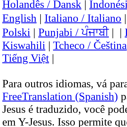
Holandês / Dansk
|
Indonési
English
|
Italiano / Italiano
Polski
|
Punjabi / ਪੰਜਾਬੀ
| |
Kiswahili
|
Tcheco / Čeština
Tiếng Việt
|
Para outros idiomas, vá par
FreeTranslation (Spanish)
pa
Jesus é traduzido, você pod
em Y-Jesus. Isso permite qu