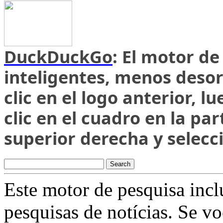
DuckDuckGo
:
El
motor
d
inteligentes
,
menos
deso
clic
en
el
logo
anterior
,
lu
clic
en
el
cuadro
en
la
par
superior
derecha
y
selecc
Este motor de pesquisa incl
pesquisas de notícias. Se v